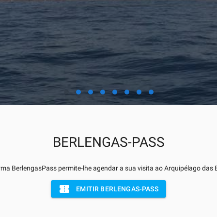
BERLENGAS-PASS
rma BerlengasPass permite-lhe agendar a sua visita ao Arquipélago das 
confirmation_number
EMITIR BERLENGAS-PASS