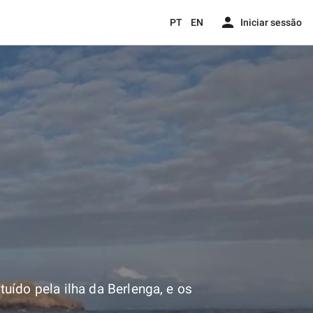
person
PT
EN
Iniciar sessão
uído pela ilha da Berlenga, e os