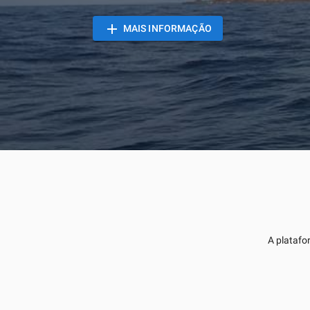
add
MAIS INFORMAÇÃO
A platafo